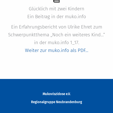
Glücklich mit zwei Kindern
Ein Beitrag in der muko.info
Ein Erfahrungsbericht von Ulrike Ehret zum
Schwerpunktthema „Noch ein weiteres Kind…“
in der muko.info 1_17.
Weiter zur muko.info als PDF…
Mukoviszidose e.V.
Regionalgruppe
Neubrandenburg