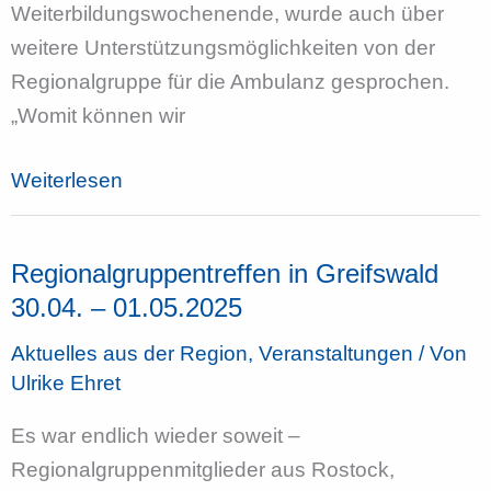
Weiterbildungswochenende, wurde auch über
weitere Unterstützungsmöglichkeiten von der
Regionalgruppe für die Ambulanz gesprochen.
„Womit können wir
Ambulanztag
Weiterlesen
in
Schwerin
Regionalgruppentreffen in Greifswald
am
30.04. – 01.05.2025
21.05.2025
Aktuelles aus der Region
,
Veranstaltungen
/ Von
Ulrike Ehret
Es war endlich wieder soweit –
Regionalgruppenmitglieder aus Rostock,