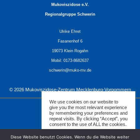
Mukoviszidose e.V.
Regionalgruppe Schwerin
Ulrike Ehret
Fasanenhof 6
19073 Klein Rogahn
Mobil: 0173-8682637
schwerin@muko-mv.de
© 2026 Mukoviszidose-Zentrum Mecklenburg-Vorpommern
We use cookies on our website to
give you the most relevant experience
Mukoviszidose-Zentrum
by remembering your preferences and
repeat visits. By clicking “Accept”, you
Aktuelles
consent to the use of ALL the cookies.
Informationen
Do not sell my personal information
.
Diese Website benutzt Cookies. Wenn du die Website weiter
Ambulanzen & Regionalgruppen