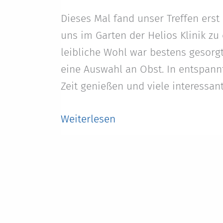
Dieses Mal fand unser Treffen erst 
uns im Garten der Helios Klinik z
leibliche Wohl war bestens gesorgt
eine Auswahl an Obst. In entspan
Zeit genießen und viele interessan
Ambulanztag
Weiterlesen
in
Schwerin
am
23.06.2026