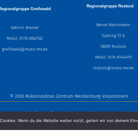
Regionalgruppe
Rostoc
Regionalgruppe Greifswald
Bernd Weichmann
Kathrin Bremer
Südring 72 D
Mobil: 0170-2962102
18059 Rostock
greifswald@muko-mv.de
Mobil: 0174-9144919
rostock@muko-mv.de
© 2026 Mukoviszidose-Zentrum Mecklenburg-Vorpommern
-Zentrum
Aktuelles
Informationen
Ambulanzen & Regionalgr
Cookies. Wenn du die Website weiter nutzt, gehen wir von deinem Einv