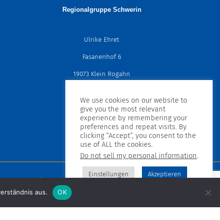
k
Regionalgruppe Schwerin
Ulrike Ehret
Fasanenhof 6
19073 Klein Rogahn
Mobil: 0173-8682637
We use cookies on our website to
give you the most relevant
schwerin@muko-mv.de
experience by remembering your
preferences and repeat visits. By
clicking “Accept”, you consent to the
use of ALL the cookies.
Do not sell my personal information
.
Einstellungen
Akzeptieren
uppen
Termine
erständnis aus.
OK