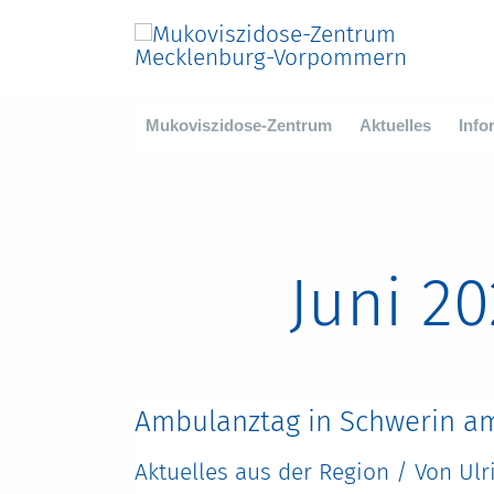
Zum
Inhalt
springen
Mukoviszidose-Zentrum
Aktuelles
Info
Juni 2
Ambulanztag in Schwerin am
Aktuelles aus der Region
/ Von
Ulr