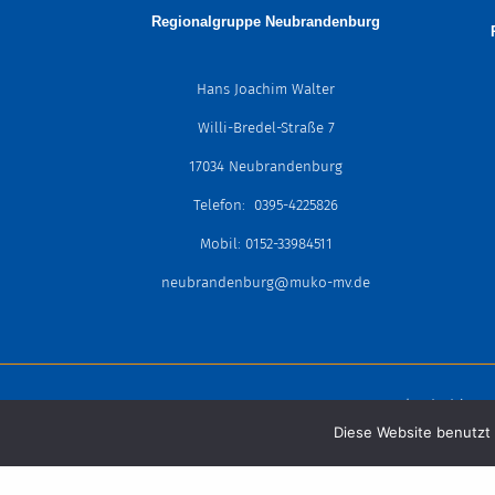
Regionalgruppe
Neubrandenburg
Hans Joachim Walter
Willi-Bredel-Straße 7
17034 Neubrandenburg
Telefon: 0395-4225826
Mobil: 0152-33984511
neubrandenburg@muko-mv.de
Mukoviszidose
Diese Website benutzt 