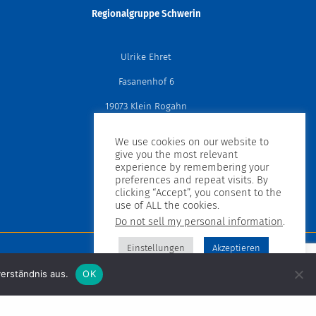
k
Regionalgruppe Schwerin
Ulrike Ehret
Fasanenhof 6
19073 Klein Rogahn
Mobil: 0173-8682637
We use cookies on our website to
give you the most relevant
schwerin@muko-mv.de
experience by remembering your
preferences and repeat visits. By
clicking “Accept”, you consent to the
use of ALL the cookies.
Do not sell my personal information
.
Einstellungen
Akzeptieren
uppen
Termine
erständnis aus.
OK