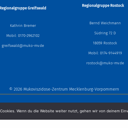
Regionalgruppe
Rostoc
Regionalgruppe Greifswald
Bernd Weichmann
Kathrin Bremer
Südring 72 D
Mobil: 0170-2962102
18059 Rostock
greifswald@muko-mv.de
Mobil: 0174-9144919
rostock@muko-mv.de
© 2026 Mukoviszidose-Zentrum Mecklenburg-Vorpommern
-Zentrum
Aktuelles
Informationen
Ambulanzen & Regionalgr
Cookies. Wenn du die Website weiter nutzt, gehen wir von deinem Einv