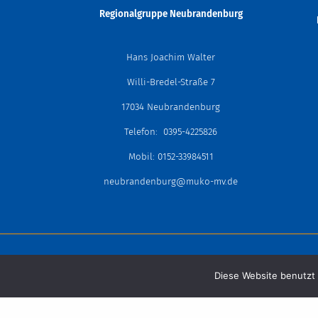
Regionalgruppe
Neubrandenburg
Hans Joachim Walter
Willi-Bredel-Straße 7
17034 Neubrandenburg
Telefon: 0395-4225826
Mobil: 0152-33984511
neubrandenburg@muko-mv.de
Mukoviszidose
Diese Website benutzt 